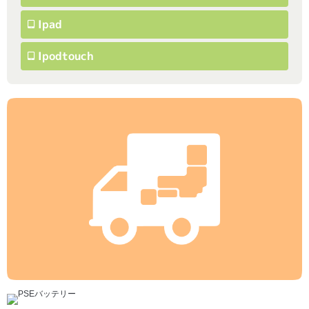
Ipad
Ipodtouch