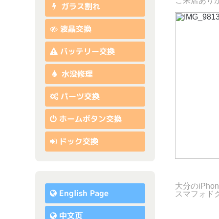
ご来店あり
ガラス割れ
液晶交換
バッテリー交換
水没修理
パーツ交換
ホームボタン交換
ドック交換
大分のiPh
English Page
スマフォド
中文页