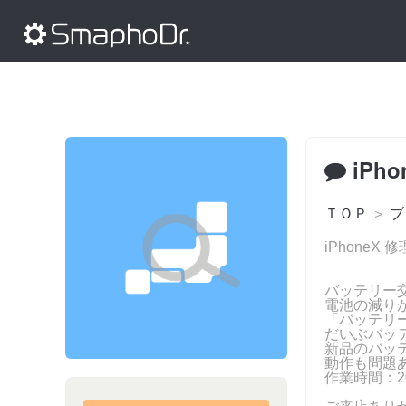
iPh
ＴＯＰ
＞
ブ
iPhoneX
バッテリー
電池の減り
「バッテリ
だいぶバッ
新品のバッ
動作も問題
作業時間：