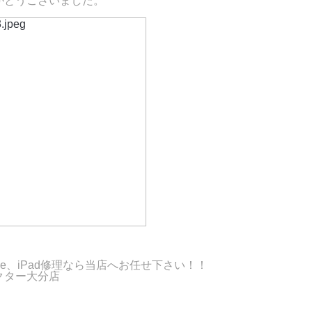
がとうございました。
one、iPad修理なら当店へお任せ下さい！！
クター大分店