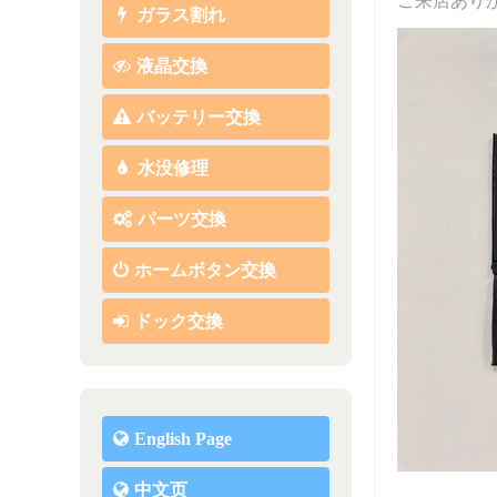
ご来店あり
ガラス割れ
液晶交換
バッテリー交換
水没修理
パーツ交換
ホームボタン交換
ドック交換
English Page
中文页