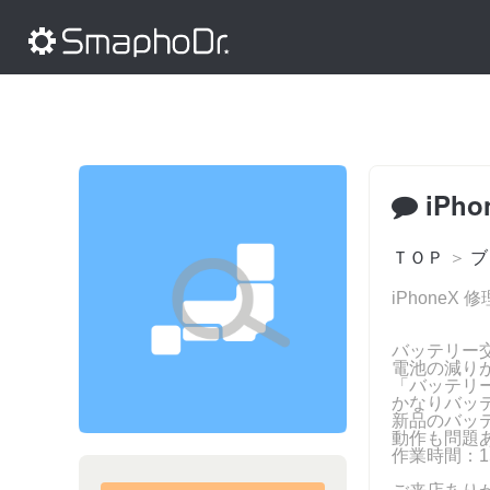
iPh
ＴＯＰ
＞
ブ
iPhoneX
バッテリー
電池の減り
「バッテリ
かなりバッ
新品のバッ
動作も問題
作業時間：