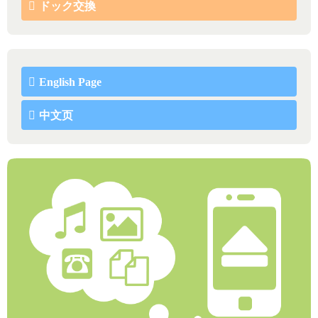
ドック交換
English Page
中文页