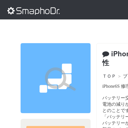
iPh
性
ＴＯＰ
＞
ブ
iPhone6S
バッテリー
電池の減り
とのことで
「バッテリ
バッテリー