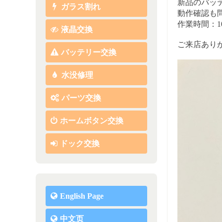
新品のバッ
ガラス割れ
動作確認も
作業時間：
液晶交換
ご来店あり
バッテリー交換
水没修理
パーツ交換
ホームボタン交換
ドック交換
English Page
中文页