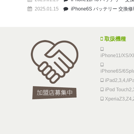
2025.01.15
iPhone6S バッテリー 交換
取扱機種
iPhone11/XS/XR
iPhone6S/6Splu
iPad2,3,4,/iP
iPod Touch2,3
XperiaZ3,Z4,