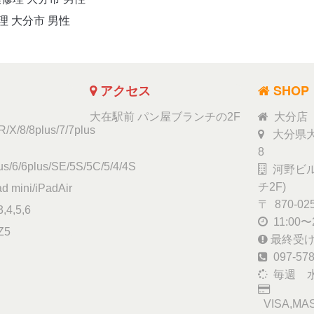
修理 大分市 男性
アクセス
SHOP
大在駅前 パン屋ブランチの2F
大分店
/X/8/8plus/7/7plus
大分県大
8
s/6/6plus/SE/5S/5C/5/4/4S
河野ビル
チ2F)
ad mini/iPadAir
〒 870-02
,4,5,6
11:00〜2
Z5
最終受け付
097-578
毎週 
VISA,MAS