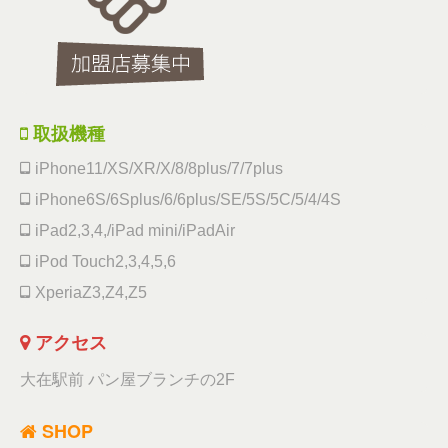
取扱機種
iPhone11/XS/XR/X/8/8plus/7/7plus
iPhone6S/6Splus/6/6plus/SE/5S/5C/5/4/4S
iPad2,3,4,/iPad mini/iPadAir
iPod Touch2,3,4,5,6
XperiaZ3,Z4,Z5
アクセス
大在駅前 パン屋ブランチの2F
SHOP