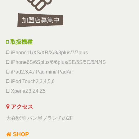
取扱機種
iPhone11/XS/XR/X/8/8plus/7/7plus
iPhone6S/6Splus/6/6plus/SE/5S/5C/5/4/4S
iPad2,3,4,/iPad mini/iPadAir
iPod Touch2,3,4,5,6
XperiaZ3,Z4,Z5
アクセス
大在駅前 パン屋ブランチの2F
SHOP