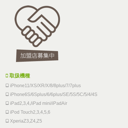
取扱機種
iPhone11/XS/XR/X/8/8plus/7/7plus
iPhone6S/6Splus/6/6plus/SE/5S/5C/5/4/4S
iPad2,3,4,/iPad mini/iPadAir
iPod Touch2,3,4,5,6
XperiaZ3,Z4,Z5