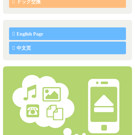
ドック交換
English Page
中文页