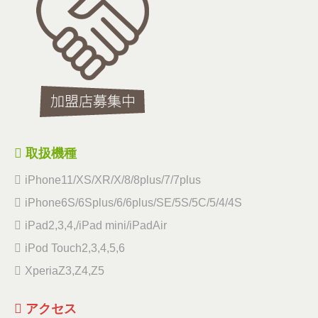
取扱機種
iPhone11/XS/XR/X/8/8plus/7/7plus
iPhone6S/6Splus/6/6plus/SE/5S/5C/5/4/4S
iPad2,3,4,/iPad mini/iPadAir
iPod Touch2,3,4,5,6
XperiaZ3,Z4,Z5
アクセス