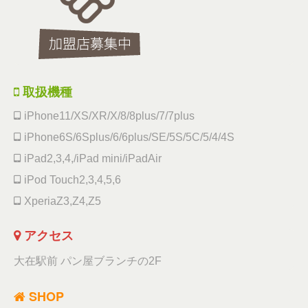
取扱機種
iPhone11/XS/XR/X/8/8plus/7/7plus
iPhone6S/6Splus/6/6plus/SE/5S/5C/5/4/4S
iPad2,3,4,/iPad mini/iPadAir
iPod Touch2,3,4,5,6
XperiaZ3,Z4,Z5
アクセス
大在駅前 パン屋ブランチの2F
SHOP