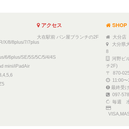
アクセス
SHOP
大在駅前 パン屋ブランチの2F
大分店
/X/8/8plus/7/7plus
大分県大
8
s/6/6plus/SE/5S/5C/5/4/4S
河野ビル
チ2F)
ad mini/iPadAir
〒 870-02
,4,5,6
11:00〜2
Z5
最終受け付
097-578
毎週 
VISA,MAS