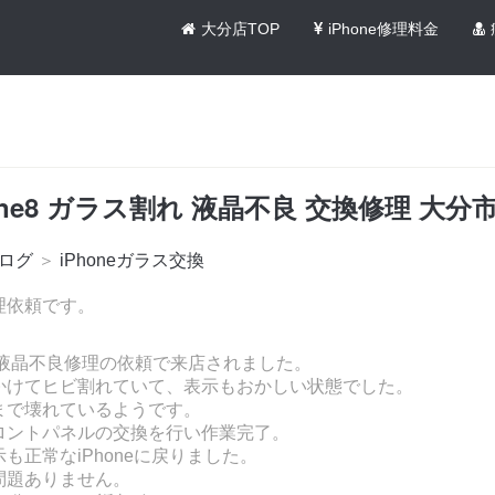
大分店TOP
iPhone修理料金
one8 ガラス割れ 液晶不良 交換修理 大分
ログ
＞
iPhoneガラス交換
 修理依頼です。
/液晶不良修理の依頼で来店されました。
かけてヒビ割れていて、表示もおかしい状態でした。
まで壊れているようです。
ロントパネルの交換を行い作業完了。
も正常なiPhoneに戻りました。
問題ありません。