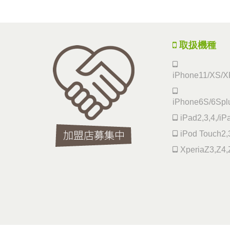
取扱機種
iPhone11/XS/XR
iPhone6S/6Splu
iPad2,3,4,/iP
iPod Touch2,3
XperiaZ3,Z4,