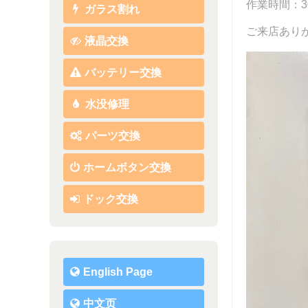
作業時間：
ガラス割れ
ご来店あり
液晶交換
バッテリー交換
水没修理
パーツ交換
ホームボタン交換
ドック交換
English Page
中文页