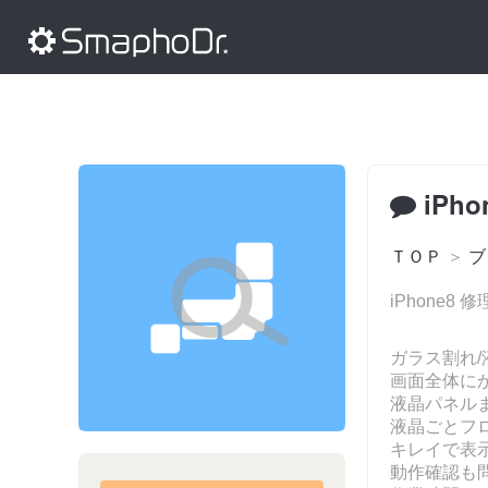
iPh
ＴＯＰ
＞
ブ
iPhone8
ガラス割れ
画面全体に
液晶パネル
液晶ごとフ
キレイで表示
動作確認も