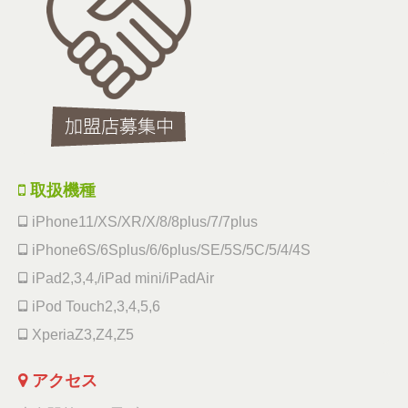
取扱機種
iPhone11/XS/XR/X/8/8plus/7/7plus
iPhone6S/6Splus/6/6plus/SE/5S/5C/5/4/4S
iPad2,3,4,/iPad mini/iPadAir
iPod Touch2,3,4,5,6
XperiaZ3,Z4,Z5
アクセス