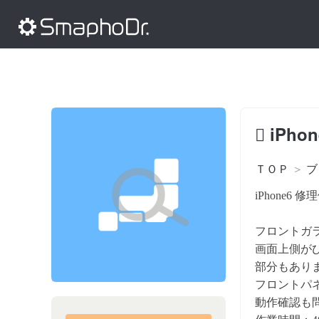
iPh
ＴＯＰ
＞
ブ
iPhone6 
フロントガ
画面上側が
部分もあり
フロントパ
動作確認も