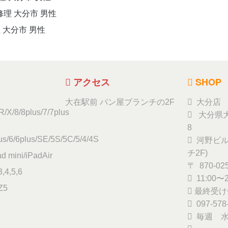
換修理 大分市 男性
理 大分市 男性
アクセス
SHOP
大在駅前 パン屋ブランチの2F
大分店
/X/8/8plus/7/7plus
大分県大
8
s/6/6plus/SE/5S/5C/5/4/4S
河野ビル
チ2F)
ad mini/iPadAir
〒 870-02
,4,5,6
11:00〜2
Z5
最終受け付
097-578
毎週 水