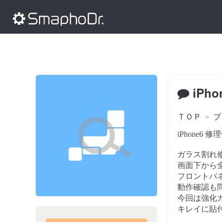
iPh
ＴＯＰ
＞
ブ
iPhone6 
ガラス割れ
画面下から
フロントパ
動作確認も
今回は強化
キレイに貼