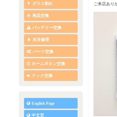
ガラス割れ
ご来店あり
液晶交換
バッテリー交換
水没修理
パーツ交換
ホームボタン交換
ドック交換
English Page
中文页