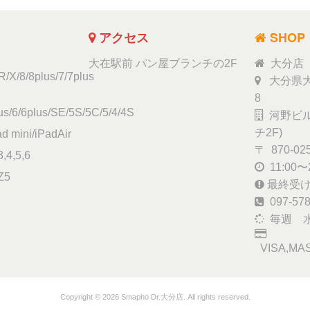
アクセス
SHOP
大在駅前 パン屋ブランチの2F
大分店
/X/8/8plus/7/7plus
大分県大
8
s/6/6plus/SE/5S/5C/5/4/4S
河野ビル
チ2F)
ad mini/iPadAir
〒 870-02
,4,5,6
11:00〜2
Z5
最終受け付
097-578
毎週 
VISA,MAS
Copyright © 2026 Smapho Dr.大分店. All rights reserved.