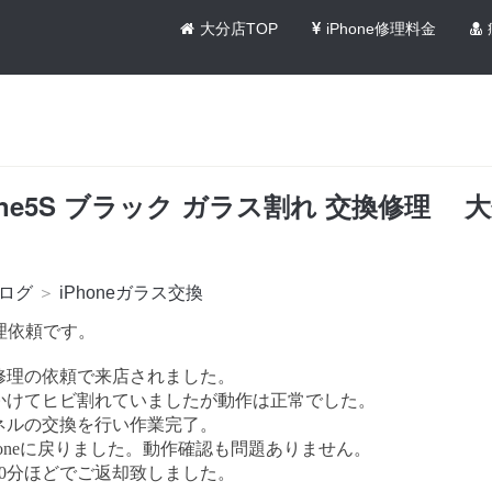
大分店TOP
iPhone修理料金
one5S ブラック ガラス割れ 交換修理 大
ログ
＞
iPhoneガラス交換
 修理依頼です。
修理の依頼で来店されました。
かけてヒビ割れていましたが動作は正常でした。
ネルの交換を行い作業完了。
honeに戻りました。動作確認も問題ありません。
30分ほどでご返却致しました。