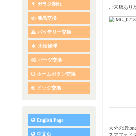
ガラス割れ
ご来店あり
液晶交換
バッテリー交換
水没修理
パーツ交換
ホームボタン交換
ドック交換
English Page
大分のiPh
中文页
スマフォド