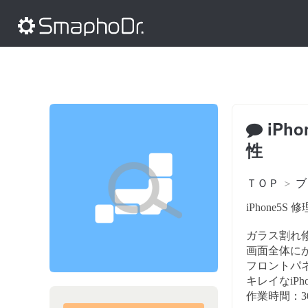
iPh
性
ＴＯＰ
＞
ブ
iPhone5S
ガラス割れ
画面全体に
フロントパ
キレイなiP
作業時間：