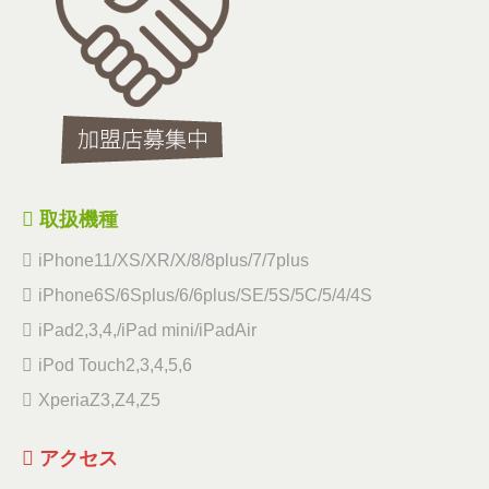
取扱機種
iPhone11/XS/XR/X/8/8plus/7/7plus
iPhone6S/6Splus/6/6plus/SE/5S/5C/5/4/4S
iPad2,3,4,/iPad mini/iPadAir
iPod Touch2,3,4,5,6
XperiaZ3,Z4,Z5
アクセス